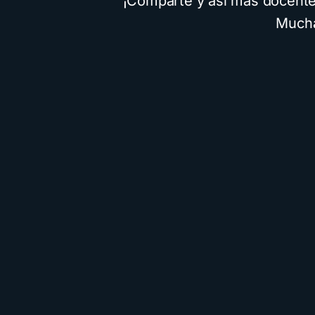
¡Comparte y así más docentes
Mucha