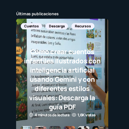
Últimas publicaciones
Cuentos
Descarga
Recursos
Cómo crear cuentos
infantiles ilustrados con
inteligencia artificial
usando Gemini y con
diferentes estilos
visuales: Descarga la
guía PDF
4 minutos de lectura
1,6K vistas