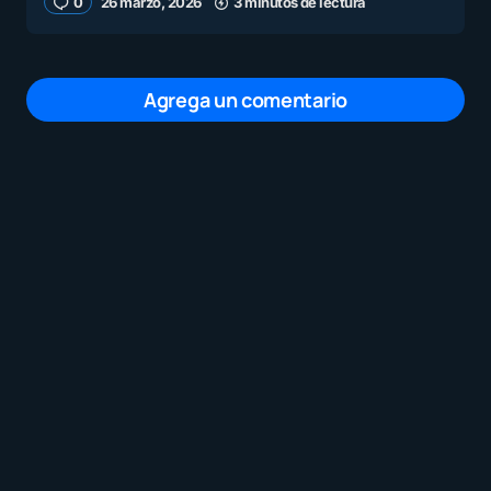
0
26 marzo, 2026
3 minutos de lectura
Agrega un comentario
Tu dirección de correo electrónico no será
publicada.
Los campos obligatorios están
marcados con
*
Mensaje
*