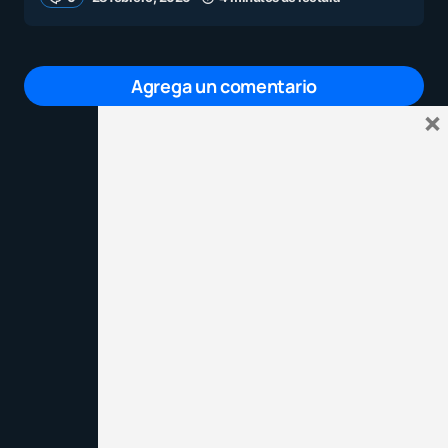
Agrega un comentario
×
Tu dirección de correo electrónico no será
publicada.
Los campos obligatorios están
marcados con
*
Mensaje
*