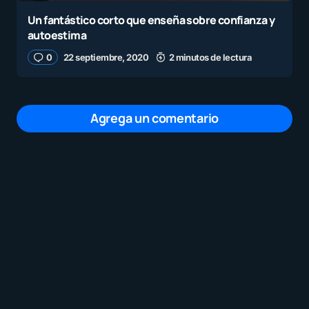
Un fantástico corto que enseña sobre confianza y
autoestima
0
22 septiembre, 2020
2 minutos de lectura
Agrega un comentario
Tu dirección de correo electrónico no será
publicada.
Los campos obligatorios están
marcados con
*
Mensaje
*