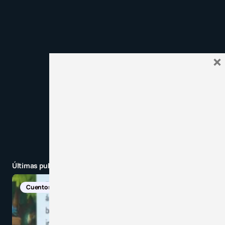
Recibir un correo electrónico con cada nueva
entrada.
Enviar comentario
×
Últimas publicaciones
Cuentos
Descarga
Recursos