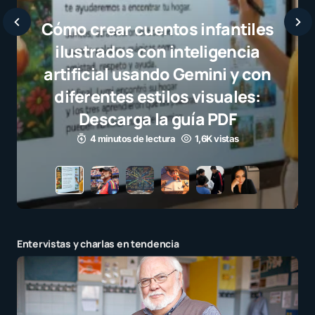
Javier Bardem elogia a la
selección campeona y destaca
el juego limpio como ejemplo
para millones de niños
3 minutos de lectura
1,1K vistas
Entervistas y charlas en tendencia