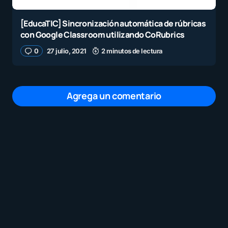
[EducaTIC] Sincronización automática de rúbricas
con Google Classroom utilizando CoRubrics
0
27 julio, 2021
2 minutos de lectura
Agrega un comentario
Tu dirección de correo electrónico no será
publicada.
Los campos obligatorios están
marcados con
*
Mensaje
*