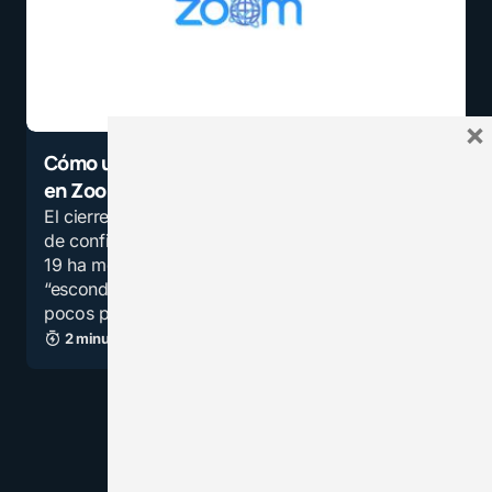
×
Cómo unirse a una clase virtual o reunión
en Zoom sin tener internet y sin costo
El cierre de las escuelas, las estrictas medidas
de confinamiento por la pandemia por COVID-
19 ha mostrado uno de los lados más
“escondidos” de la realidad educativa en no
pocos países, como…
2 minutos de lectura
47,3K vistas