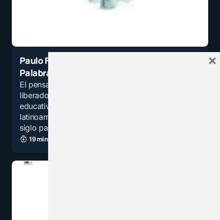
×
Paulo Freire y el pensamiento crítico:
Palabra y acción en la pedagogía
El pensamiento crítico y la educación
liberadora han estado presentes en el modelo
educativo de diversas instituciones
latinoamericanas desde la segunda mitad del
siglo pasado, sin embargo, en…
19 minutos de lectura
5,6K vistas