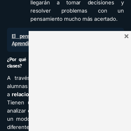
llegarán a tomar decisiones y
resolver problemas con un
pensamiento mucho más acertado.
×
El pensamiento crítico de Robert Swartz –
Aprendizaje basado en el pensamiento
¿Por qué vale la pena incorporar el TBL en nuestras
clases?
A través del
Thinking Based Learning
las
alumnas y los alumnos aprenden
a
relacionarse con su entorno de otra manera
.
Tienen una mirada más crítica y tratan de
analizar e interpretar todo lo que les rodea de
un modo más profundo, teniendo en cuenta
diferentes puntos de vista.