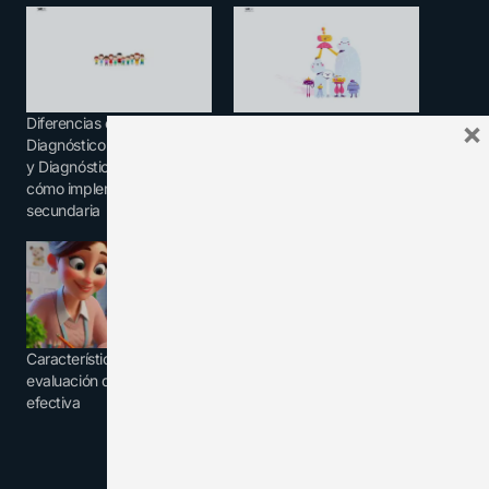
Diferencias entre
Elementos que debe
×
Diagnóstico del alumnado
contener un Diagnóstico
y Diagnóstico de Grupo y
grupal + Ejemplos
cómo implementarlo en
secundaria
Características de una
evaluación diagnóstica
efectiva