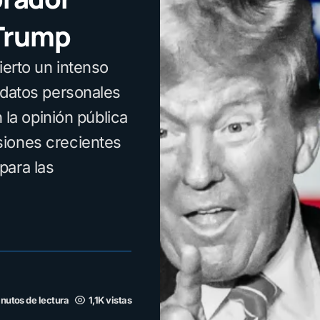
 Trump
ierto un intenso
 datos personales
n la opinión pública
siones crecientes
para las
nutos de lectura
1,1K vistas