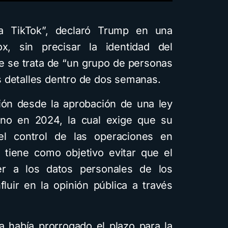
usando Gemini y con
diferentes estilos
 TikTok”, declaró Trump en una
visuales: Descarga la
x, sin precisar la identidad del
guía PDF
e se trata de “un grupo de personas
4 minutos de lectura
1,6K vistas
 detalles dentro de dos semanas.
ión desde la aprobación de una ley
no en 2024, la cual exige que su
l control de las operaciones en
n tiene como objetivo evitar que el
r a los datos personales de los
luir en la opinión pública a través
 había prorrogado el plazo para la