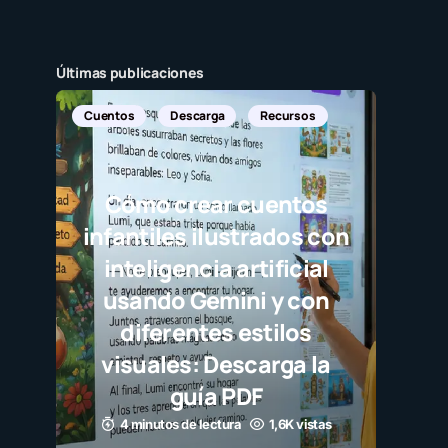
Últimas publicaciones
Cuentos
Descarga
Recursos
Cómo crear cuentos
infantiles ilustrados con
inteligencia artificial
usando Gemini y con
diferentes estilos
visuales: Descarga la
guía PDF
4 minutos de lectura
1,6K vistas