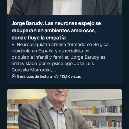
memoria
por
Shaka Virgo
Jorge Barudy: Las neuronas espejo se
8 agosto, 2025 a las 5:23 am
recuperan en ambientes amorosos,
donde fluye la empatía
Los exámenes tienen que existir.. así
El Neuropsiquiatra chileno formado en Bélgica,
estas obligado a estudiar., aprende y a
residente en España y especialista en
comprender.. asi nos educamos
psiquiatría infantil y familiar, Jorge Barudy es
nosotros y no tuvimos ningún complejo
entrevistado por el psicólogo José Luis
Gonzalo Marrodán,…
psicólogo.. así adquirimos
5 minutos de lectura
113,1K vistas
conocimiento, que es lo que hoy los
estudiantes no tienen o lo tienen muy
poco..
por
Liliana Beatriz Tanucci
7 agosto, 2025 a las 4:06 pm
Así es, miden memoria. Lo cual es