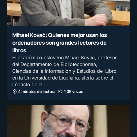
bueno, tampoco hay que desacreditar
esa facultad humana que bien falta nos
hace
Mihael Kovač: Quienes mejor usan los
por
Marco Antonio Venegas Medrano
ordenadores son grandes lectores de
7 agosto, 2025 a las 3:55 pm
libros
El académico esloveno Mihael Kovač, profesor
No compa. Los exámenes miden
del Departamento de Biblioteconomía,
capacidades.
Ciencias de la Información y Estudios del Libro
en la Universidad de Liubliana, alerta sobre el
por
Luis De La Torre
impacto de la…
7 agosto, 2025 a las 3:52 pm
4 minutos de lectura
1,3K vistas
Lo que pasa es que toman como
ejemplo los exámenes americanos tipo
múltiple choice, dónde no solo es
cuestión de saber sino de suerte por
elección