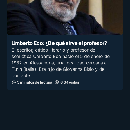
Deberían aplicar los exámenes de
análisis y pensamiento, incluso a libro
abierto, que si están bien realizados no
hay modo que puedas responderlos sin
haber estudiado
Umberto Eco: ¿De qué sirve el profesor?
Dejen el ejemplo de aprendizaje yanky
El escritor, crítico literario y profesor de
y vayas al aprendizaje reflexivo
semiótica Umberto Eco nació el 5 de enero de
1932 en Alessandria, una localidad cercana a
La memoria es fundamental en todo
Turín (Italia). Era hijo de Giovanna Bisio y del
por
contable…
Atrim Lopez
7 agosto, 2025 a las 2:19 pm
5 minutos de lectura
8,6K vistas
Verdades inmutables, que los que
tienen almacenamiento de memoria
mismo pc nunca lo admitirán, y se
enojaran 😁😁😁