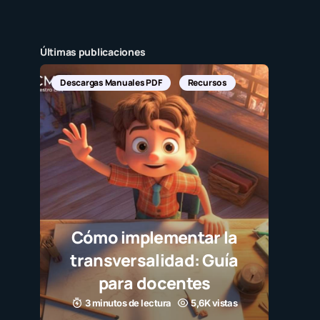
Últimas publicaciones
Descargas Manuales PDF
Recursos
Cómo implementar la
transversalidad: Guía
para docentes
3 minutos de lectura
5,6K vistas