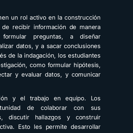
men un rol activo en la construcción
 de recibir información de manera
entales
formular preguntas, a diseñar
alizar datos, y a sacar conclusiones
és de la indagación, los estudiantes
estigación, como formular hipótesis,
lectar y evaluar datos, y comunicar
apas
aficos
ión y el trabajo en equipo. Los
ga el
rtunidad de colaborar con sus
uía
, discutir hallazgos y construir
tiva. Esto les permite desarrollar
1,8K vistas