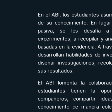
En el ABI, los estudiantes asu
de su conocimiento. En lugar
nternacionales
Descarga
IA
Mapas M
pasiva, se les desafía a 
Recursos
Tecnología
experimentos, a recopilar y an
basadas en la evidencia. A trav
desarrollan habilidades de inv
diseñar investigaciones, reco
r Bardem elogia a la
sus resultados.
cción campeona y
Cómo hacer M
aca el juego limpio
mentales biogr
El ABI fomenta la colaborac
mo ejemplo para
con IA: Descar
estudiantes tienen la opo
llones de niños
prompt y la g
compañeros, compartir ideas
conocimiento de manera colec
inutos de lectura
1,1K vistas
3 minutos de lectura