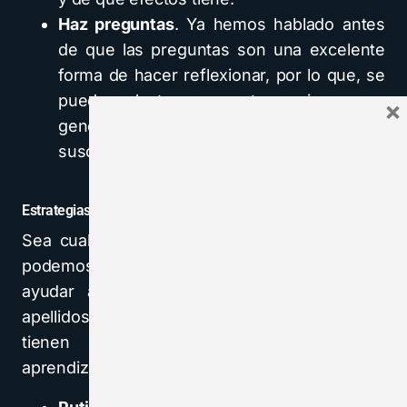
Haz preguntas
. Ya hemos hablado antes
de que las preguntas son una excelente
forma de hacer reflexionar, por lo que, se
pueden plantear preguntas curiosas que
×
generen interés en el alumnado y que
susciten una conversación.
Estrategias y recursos para enseñar a pensar
Sea cual sea nuestra especialidad o materia,
podemos y debemos entrenar el pensamiento,
ayudar a visibilizarlo. Pongamos nombre y
apellidos a algunas corrientes actuales que
tienen como común denominador el
aprendizaje estructurado del pensamiento: