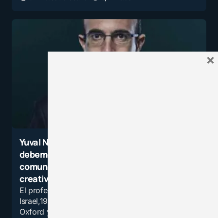
Enviar comentario
×
Yuval Noah Harari: Los profesores
debemos enseñar pensamiento crítico,
comunicación, colaboración y
creatividad
El profesor Yuval Noah Harari (Haifa,
Israel,1976), se doctoró en la Universidad de
Oxford y ahora es catedrático en el