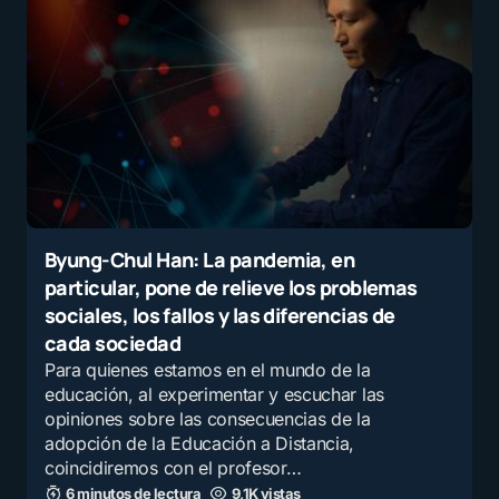
Nombre
*
E-mail
*
Guarda mi nombre y correo electrónico en este
navegador para la próxima vez que comente.
Byung-Chul Han: La pandemia, en
particular, pone de relieve los problemas
Recibir un correo electrónico con los siguientes
sociales, los fallos y las diferencias de
comentarios a esta entrada.
cada sociedad
Para quienes estamos en el mundo de la
educación, al experimentar y escuchar las
Recibir un correo electrónico con cada nueva
opiniones sobre las consecuencias de la
entrada.
adopción de la Educación a Distancia,
coincidiremos con el profesor…
6 minutos de lectura
9,1K vistas