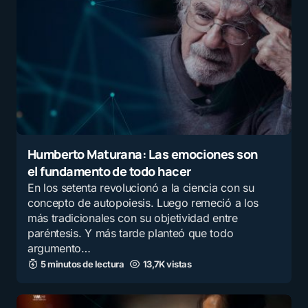
tejido social.
por
Rigoberto
18 mayo, 2024 a las 10:40 pm
Tu dirección de correo electrónico no será
publicada.
Los campos obligatorios están
marcados con
*
Humberto Maturana: Las emociones son
el fundamento de todo hacer
Mensaje
*
En los setenta revolucionó a la ciencia con su
concepto de autopoiesis. Luego remeció a los
más tradicionales con su objetividad entre
paréntesis. Y más tarde planteó que todo
argumento…
5 minutos de lectura
13,7K vistas