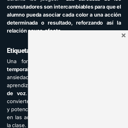
conmutadores son intercambiables para que el
alumno pueda asociar cada color a una acción
determinada o resultado, reforzando así la
relación causa-efecto
.
×
Etiquetas con salida de voz
Una forma de
crear ambientes espacio-
temporales estructurados
que reduzcan la
ansiedad del alumnado con TEA y mejoren sus
aprendizajes es utilizar las
etiquetas con salida
de voz
. Se trata de un recurso TIC que
convierte el entorno en un lugar más accesible
y potencia la participación del alumno o alumna
en las actividades que se desarrollen durante
la clase.