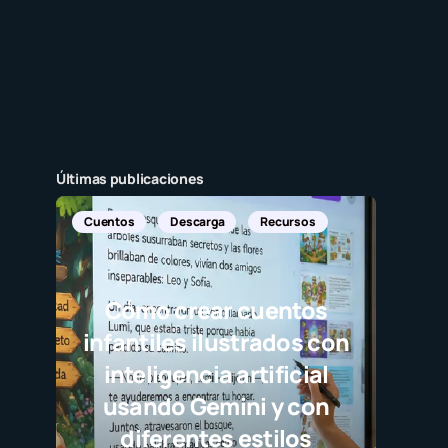
Últimas publicaciones
scarga
Recursos
rear cuentos
s ilustrados con
ncia artificial
 Gemini y con
ntes estilos