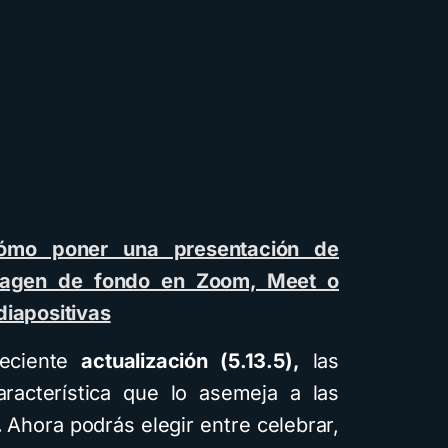
Cuentos
De
ómo poner una presentación de
magen de fondo en Zoom, Meet o
Cómo c
diapositivas
infantile
reciente
actualización (5.13.5),
las
intelige
acterística que lo asemeja a las
usando
.
Ahora podrás elegir entre celebrar,
difere