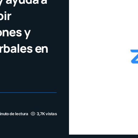
bir
ones y
rbales en
inuto de lectura
3,7K vistas