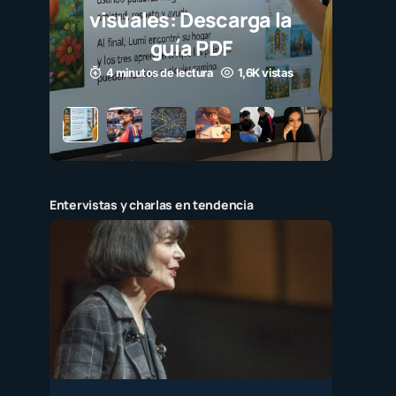
s: Descarga la
uía PDF
de lectura
1,6K vistas
Entervistas y charlas en tendencia