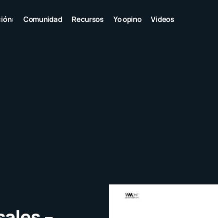
ión:
Comunidad
Recursos
Yo opino
Videos
ales –