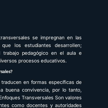
entales
ransversales se impregnan en las
ue los estudiantes desarrollen;
 trabajo pedagógico en el aula e
diversos procesos educativos.
apas
rsales?
aficos
ga el
 traducen en formas específicas de
uía
a buena convivencia, por lo tanto,
1,8K vistas
 Enfoques Transversales Son valores
iantes como docentes y autoridades