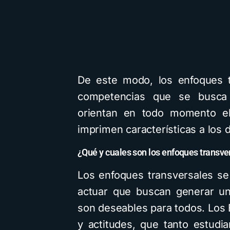
nternacionales
Descarga
IA
Mapas M
Recursos
Tecnología
De este modo, los enfoques t
competencias que se busca q
orientan en todo momento el
r Bardem elogia a la
imprimen características a los 
cción campeona y
Cómo hacer M
¿Qué y cuales son los enfoques transve
aca el juego limpio
mentales biogr
mo ejemplo para
con IA: Descar
Los enfoques transversales se
llones de niños
prompt y la g
actuar que buscan generar un
inutos de lectura
1,1K vistas
3 minutos de lectura
son deseables para todos. Los
y actitudes, que tanto estud