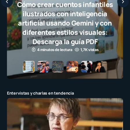
Javier Bardem elogia a la
selección campeona y desta
el juego limpio como ejempl
para millones de niños
3 minutos de lectura
1,1K vistas
Entervistas y charlas en tendencia