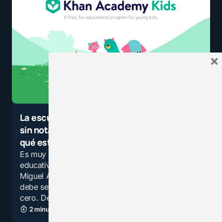
×
La escuela laboratorio Khan, un colegio
sin notas ni salones en el cual uno elige
qué estudiar
Es muy enriquecedor el conocer experiencias
educativas exitosas, porque como aconsejó
Miguel Ángel Cornejo, la nota máxima del otro
debe ser mi punto de partida, es decir, mi
cero. De allí que…
2 minutos de lectura
3,3K vistas