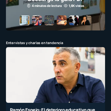
3 minutos de lectura
1,1K vistas
Tu dirección de correo electrónico no será
publicada.
Los campos obligatorios están
marcados con
*
Mensaje
*
Entervistas y charlas en tendencia
Nombre
*
Ramón Espejo: El deterioro educativo que
E-mail
*