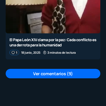
El Papa León XIV clama por la paz: Cada conflicto es
una derrota para la humanidad
1
18 junio, 2025
3 minutos de lectura
Ver comentarios (9)
Puede ser pero no. Is un psicopata
por
David Meza
19 junio, 2025 a las 5:27 pm