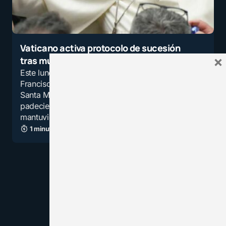
Vaticano activa protocolo de sucesión
×
tras muerte del Papa Francisco
Este lunes 21 de abril, el papa
Francisco falleció en su residencia de la Casa
Santa Marta, luego de más de dos meses
padeciendo problemas respiratorios que lo
mantuvieron hospitalizado en Italia.
1 minuto de lectura
1,5K vistas