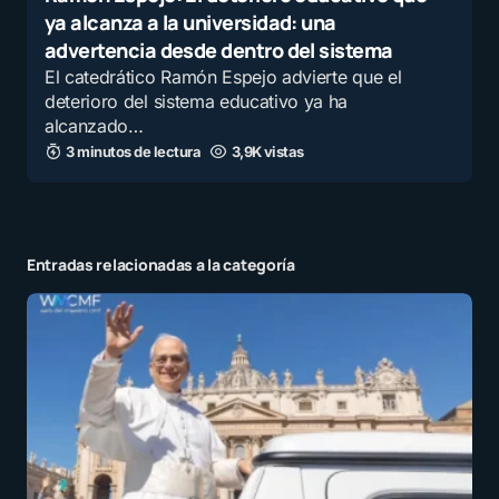
ya alcanza a la universidad: una
advertencia desde dentro del sistema
El catedrático Ramón Espejo advierte que el
Guarda mi nombre y correo electrónico en este
deterioro del sistema educativo ya ha
navegador para la próxima vez que comente.
alcanzado…
3 minutos de lectura
3,9K vistas
Recibir un correo electrónico con los siguientes
comentarios a esta entrada.
Entradas relacionadas a la categoría
Recibir un correo electrónico con cada nueva
entrada.
Enviar comentario