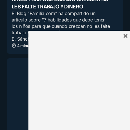
LES FALTE TRABAJO Y DINERO
El Blog “Familia.com” ha compartido un
artículo sobre “7 habilidades que debe tener
los niños para que cuando crezcan no les falte
trabajo y dinero”, que fue redactado por Emma
×
E. Sánchez y…
4 minutos de lectura
2,6K vistas