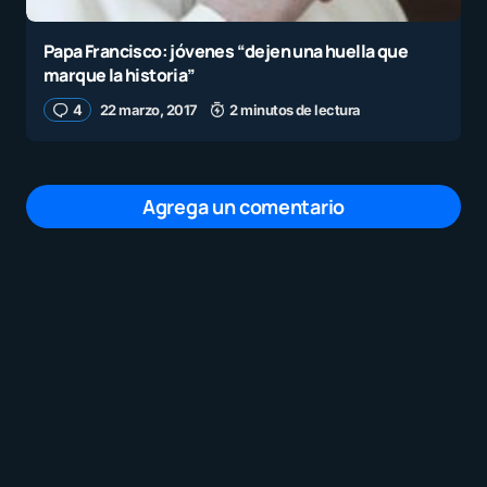
Papa Francisco: jóvenes “dejen una huella que
marque la historia”
4
22 marzo, 2017
2 minutos de lectura
Agrega un comentario
Tu dirección de correo electrónico no será
publicada.
Los campos obligatorios están
marcados con
*
Mensaje
*