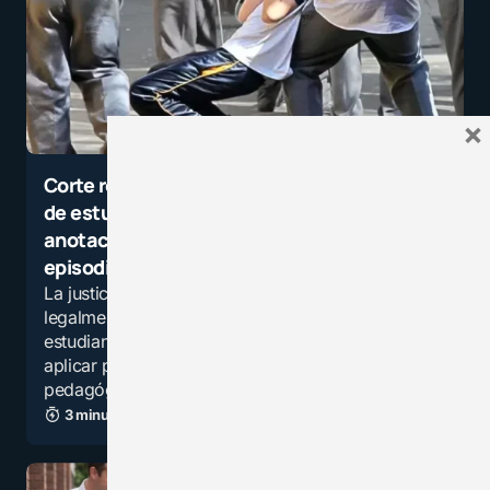
×
Corte respalda cancelación de matrícula
de estudiante con más de 40
anotaciones negativas y graves
episodios de violencia escolar
La justicia confirmó que un colegio actuó
legalmente al cancelar la matrícula de un
estudiante con graves conductas violentas, tras
aplicar previamente apoyo psicológico,
pedagógico y medidas…
3 minutos de lectura
3,3K vistas