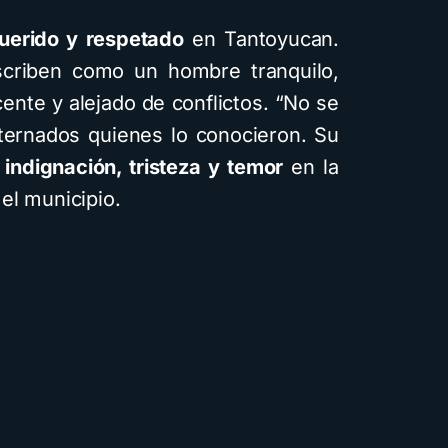
diferente
uerido y respetado
en Tantoyucan.
visuales: 
criben como un hombre tranquilo,
guía
nte y alejado de conflictos. “No se
4 minutos de lec
sternados quienes lo conocieron. Su
o
indignación, tristeza y temor
en la
el municipio.