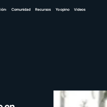
ión:
Comunidad
Recursos
Yo opino
Videos
o en