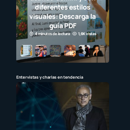
s estilos
Descarga la
 PDF
tura
1,6K vistas
Entervistas y charlas en tendencia