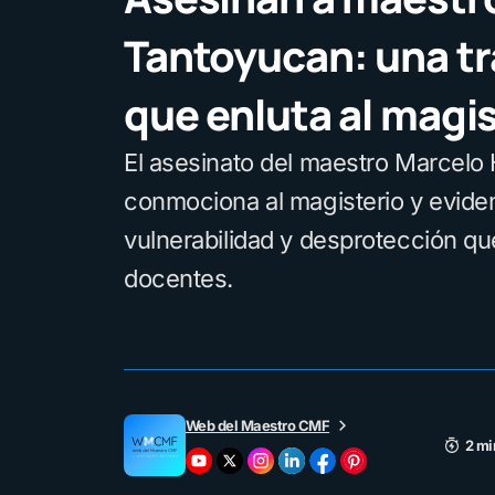
Tantoyucan: una t
que enluta al magis
El asesinato del maestro Marcelo
conmociona al magisterio y eviden
vulnerabilidad y desprotección qu
docentes.
Web del Maestro CMF
2 mi