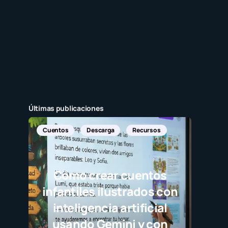
Últimas publicaciones
ga
Recursos
r cuentos
lustrados con
a artificial
mini y con