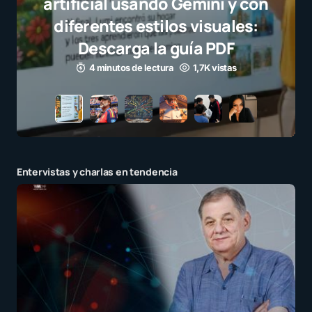
selección campeona y destaca
el juego limpio como ejemplo
para millones de niños
3 minutos de lectura
1,1K vistas
Entervistas y charlas en tendencia