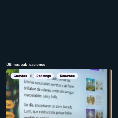
Enviar comentario
Últimas publicaciones
Noticias In