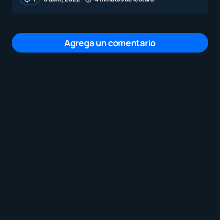
Agrega un comentario
Tu dirección de correo electrónico no será
publicada.
Los campos obligatorios están
marcados con
*
Mensaje
*