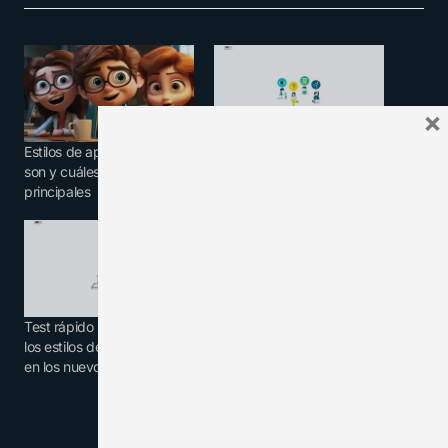
×
Estilos de aprendizaje, qué
Explicación científica y test
son y cuáles son los
de los estilos de
principales
aprendizaje
Test rápido para conocer
los estilos de aprendizaje
en los nuevos alumnos