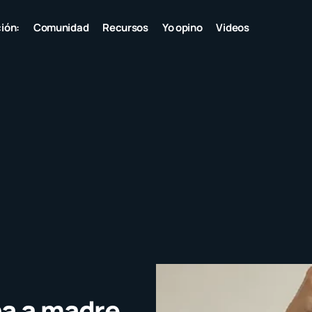
ión:
Comunidad
Recursos
Yo opino
Videos
na a madre