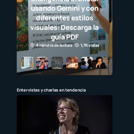
 Gemini y con
ntes estilos
s: Descarga la
uía PDF
de lectura
1,7K vistas
Entervistas y charlas en tendencia