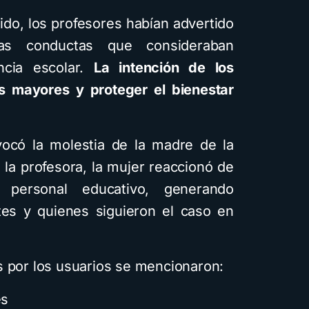
usando
ido, los profesores habían advertido
difere
as conductas que consideraban
visuale
encia escolar.
La intención de los
g
s mayores y proteger el bienestar
4 minutos 
vocó la molestia de la madre de la
la profesora, la mujer reaccionó de
 personal educativo, generando
tes y quienes siguieron el caso en
s por los usuarios se mencionaron:
es