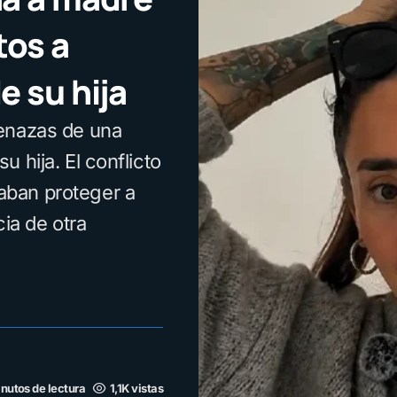
tos a
e su hija
menazas de una
 hija. El conflicto
aban proteger a
cia de otra
nutos de lectura
1,1K vistas