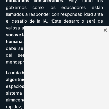
educativos considerables
. Hoy, tanto los
gobiernos como los educadores están
llamados a responder con responsabilidad ante
el desafío de la IA. “Este desarrollo será de
valiosa ayuda en la medida en que
su uso no
×
socave la identidad ni la dignidad de la persona
humana, ni sus libertades fundamentales
. La IA
debe ser una herramienta al servicio del bien
del ser humano, no un medio para
menospreciarlo o derrotarlo. […]
La vida humana vale mucho más que cualquier
algoritmo
. Las relaciones sociales necesitan
espacios humanos que trasciendan cualquier
sistema artificial. Aunque la IA pueda
almacenar millones de datos y responder con
rapidez,
su “memoria” es estática, muy