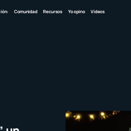
ión:
Comunidad
Recursos
Yo opino
Videos
, un