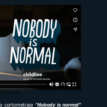
io cortometraje
“
Nobody is normal”