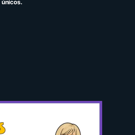
 únicos.
tos
Descarga
Recursos
ómo crear cuentos
antiles ilustrados con
nteligencia artificial
sando Gemini y con
diferentes estilos