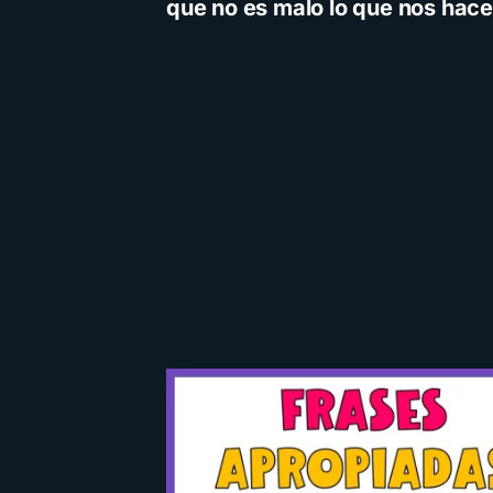
que no es malo lo que nos hace
Cuen
C
inf
i
u