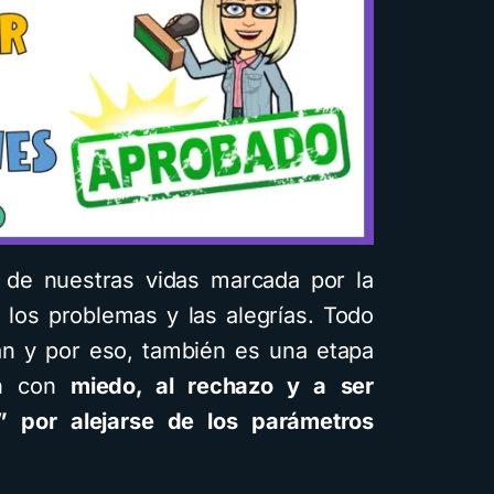
isuales: Descarga la
guía PDF
4 minutos de lectura
1,6K vistas
 de nuestras vidas marcada por la
 los problemas y las alegrías. Todo
rán y por eso, también es una etapa
on con
miedo, al rechazo y a ser
” por alejarse de los parámetros