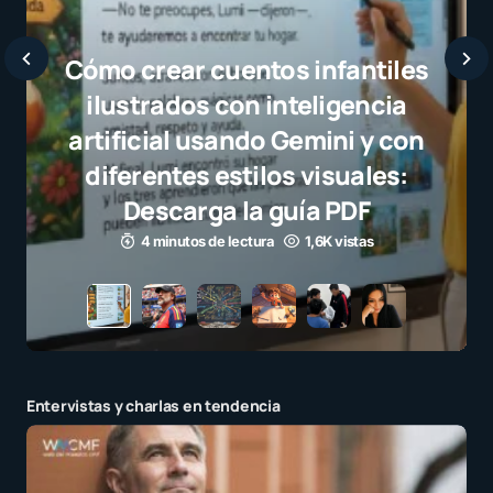
Javier Bardem elogia a la
selección campeona y destaca
el juego limpio como ejemplo
para millones de niños
3 minutos de lectura
1,1K vistas
Entervistas y charlas en tendencia