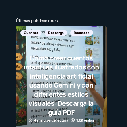
Últimas publicaciones
Descarga
Recursos
o crear cuentos
iles ilustrados con
ligencia artificial
do Gemini y con
erentes estilos
ales: Descarga la
guía PDF
utos de lectura
1,6K vistas