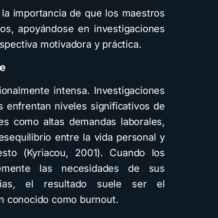
r la importancia de que los maestros
os, apoyándose en investigaciones
rspectiva motivadora y práctica.
Cuentos
te
onalmente intensa. Investigaciones
Cóm
enfrentan niveles significativos de
infant
res como altas demandas laborales,
inte
sequilibrio entre la vida personal y
usan
esto (Kyriacou, 2001). Cuando los
dif
temente las necesidades de sus
visu
ias, el resultado suele ser el
n conocido como burnout.
4 min