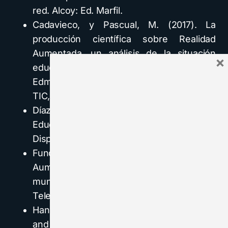
red. Alcoy: Ed. Marfil.
Cadavieco, y Pascual, M. (2017). La
producción científica sobre Realidad
Aumentada, un análisis de la situación
×
educativa desde la perspectiva SCOPUS.
Edmetic, Revista de Educación Mediática y
TIC, 6 (1), pp. 39-61.
Díaz, R. y Freire, J. (Coord.). (2012).
Educación expandida. Zemos98.
Disponible en:
http://www.zemos98.org/
Fundación Telefónica. (2011). Realidad
Aumentada: una nueva lente para ver el
mundo. Madrid: Fundación
Telefónica/Ariel.
Hanson, K. & Shelton, B. E. (2008). Design
and Development o f Virtual Reality: