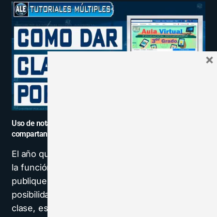
×
Uso de notas de Facebook para que los estudiantes
compartan sus escritos
El año que viene, la Sra.
Schoening
planea usar
la función de «notas» para que los estudiantes
publiquen su trabajo. Podría considerar la
posibilidad de etiquetar a compañeros de
clase, estudiantes de otras clases y / o padres