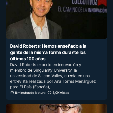
Mensaje
*
David Roberts: Hemos enseñado a la
gente de la misma forma durante los
Nombre
*
últimos 100 años
David Roberts experto en innovación y
miembro de Singularity University, la
universidad de Silicon Valley, cuenta en una
E-mail
*
entrevista realizada por Ana Torres Menárguez
para El País (España),…
8 minutos de lectura
3,0K vistas
Guarda mi nombre y correo electrónico en este
navegador para la próxima vez que comente.