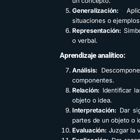
un concepto.
Generalización:
Aplic
situaciones o ejemplos
Representación:
Simbo
o verbal.
Aprendizaje analítico:
Análisis:
Descomponer 
componentes.
Relación:
Identificar l
objeto o idea.
Interpretación:
Dar sig
partes de un objeto o i
Evaluación:
Juzgar la v