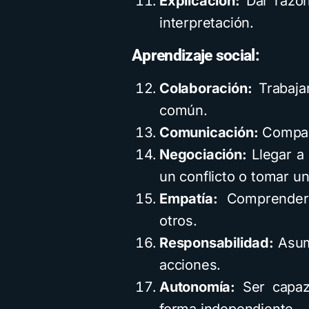
Explicación:
Dar razone
interpretación.
Aprendizaje social:
Colaboración:
Trabajar
común.
Comunicación:
Compart
Negociación:
Llegar a 
un conflicto o tomar un
Empatía:
Comprender 
otros.
Responsabilidad:
Asumi
acciones.
Autonomía:
Ser capaz