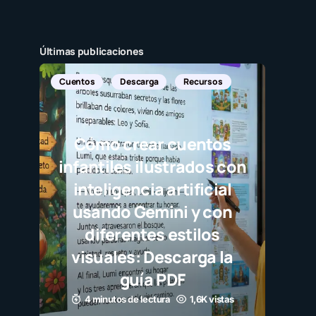
Últimas publicaciones
Descarga
Recursos
o crear cuentos
iles ilustrados con
ligencia artificial
do Gemini y con
erentes estilos
ales: Descarga la
guía PDF
utos de lectura
1,6K vistas