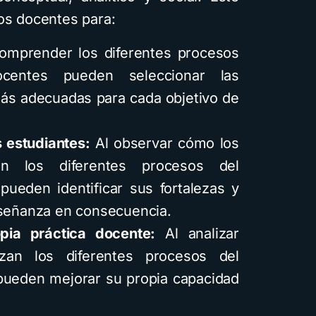
los docentes para:
omprender los diferentes procesos
ocentes pueden seleccionar las
Cuentos
más adecuadas para cada objetivo de
Cóm
 estudiantes:
Al observar cómo los
infant
 en los diferentes procesos del
inte
pueden identificar sus fortalezas y
usan
nseñanza en consecuencia.
dif
pia práctica docente:
Al analizar
visu
zan los diferentes procesos del
 pueden mejorar su propia capacidad
4 min