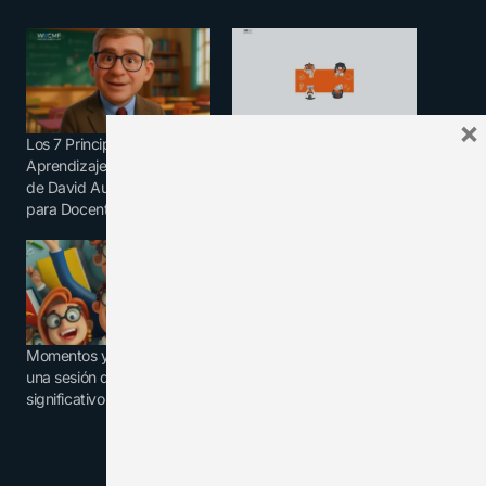
×
Los 7 Principios del
Estrategias docentes para
Aprendizaje Significativo
un aprendizaje significativo
de David Ausubel: Guía
para Docentes
Momentos y procesos en
una sesión de aprendizaje
significativo