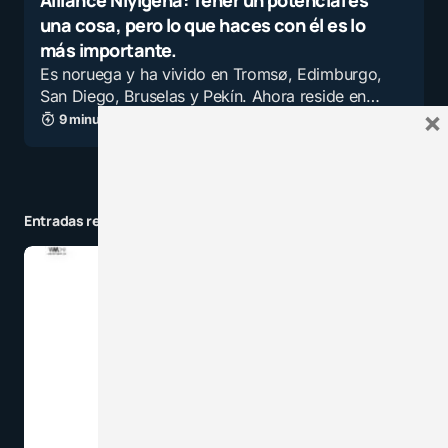
Alliance Niyigena: Tener un potencial es
una cosa, pero lo que haces con él es lo
más importante.
Es noruega y ha vivido en Tromsø, Edimburgo,
San Diego, Bruselas y Pekín. Ahora reside en…
×
9 minutos de lectura
1,9K vistas
Entradas relacionadas a la categoría