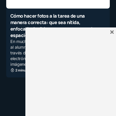
Cómo hacer fotos a la tarea de una
manera correcta: que sea nítida,
enfocada, legible y que no ocupe mucho
×
espacio
En muchas de las tareas que se está pidiendo
al alumnado, la forma de entrega está siendo a
través de fotos que se envían por correo
electrónico. Sin embargo, muchas veces las
imágenes llegan…
2 minutos de lectura
7,5K vistas