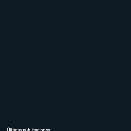
Recibir un correo electrónico con los siguientes
comentarios a esta entrada.
Recibir un correo electrónico con cada nueva
entrada.
Enviar comentario
Últimas publicaciones