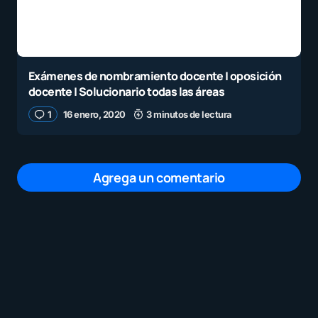
Exámenes de nombramiento docente | oposición
docente | Solucionario todas las áreas
1
16 enero, 2020
3 minutos de lectura
Agrega un comentario
Tu dirección de correo electrónico no será
publicada.
Los campos obligatorios están
marcados con
*
Mensaje
*