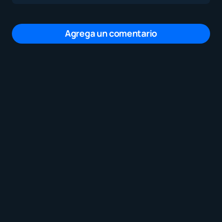
Agrega un comentario
Tu dirección de correo electrónico no será
publicada.
Los campos obligatorios están
marcados con
*
Mensaje
*