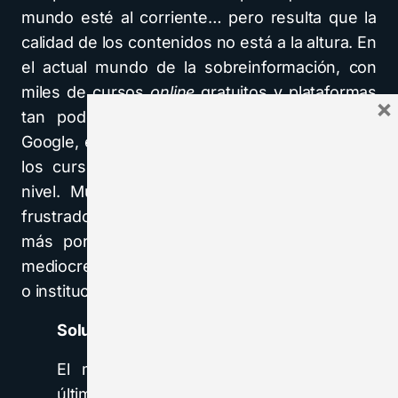
mundo esté al corriente… pero resulta que la
calidad de los contenidos no está a la altura. En
el actual mundo de la sobreinformación, con
miles de cursos
online
gratuitos y plataformas
×
tan poderosas como Wikipedia, Youtube o
Google, es imprescindible que el contenido de
los cursos sea excelente y esté al máximo
nivel. Muchos alumnos acaban sin embargo
frustrados al descubrir que pueden aprender
más por su cuenta que en los sencillos y
mediocres cursos que les ofrece su empresa
o institución.
Solución: ofrece solo lo mejor de lo mejor
El mundo ha cambiado mucho en los
últimos años y tienes que darte cuenta de