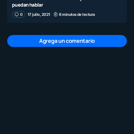
puedan hablar
0
17 julio, 2021
6 minutos de lectura
Agrega un comentario
Tu dirección de correo electrónico no será
publicada.
Los campos obligatorios están
marcados con
*
Mensaje
*