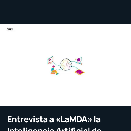
Entrevista a «LaMDA» la
Inteligencia Artificial de