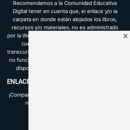
Recomendamos a la Comunidad Educativa
Digital tener en cuenta que, el enlace y/o la
carpeta en donde están alojados los libros,
recursos y/o materiales, no es administrado
×
por la Web del Maestro CMF, pueda ser que en
cuestión de días (o según el tiempo
transcurrido desde su publicación), los enlaces
no funcionen y el material ya no se encuentre
disponible. Gracias por su comprensión.
ENLACE DE LECTURA:
¡Comparte y así más docentes utilizarán estos
recursos gratis! Muchas gracias.