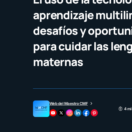
aprendizaje multil
desafíos y oportun
para cuidar las len
maternas
Web del Maestro CMF
4 mi