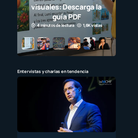
visuales: Descarga la
guía PDF
4 minutos de lectura
1,6K vistas
Entervistas y charlas en tendencia