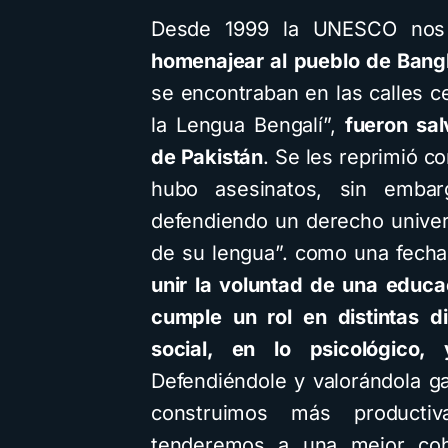
Desde 1999 la UNESCO nos 
homenajear al pueblo de Bang
se encontraban en las calles c
la Lengua Bengalí”,
fueron sal
de Pakistán
. Se les reprimió c
hubo asesinatos, sin embar
defendiendo un derecho univer
de su lengua”. como una fecha
unir la voluntad de una educac
cumple un rol en distintas d
social, en lo psicológico,
Defendiéndole y valorándola 
construimos más producti
tenderemos a una mejor cohe