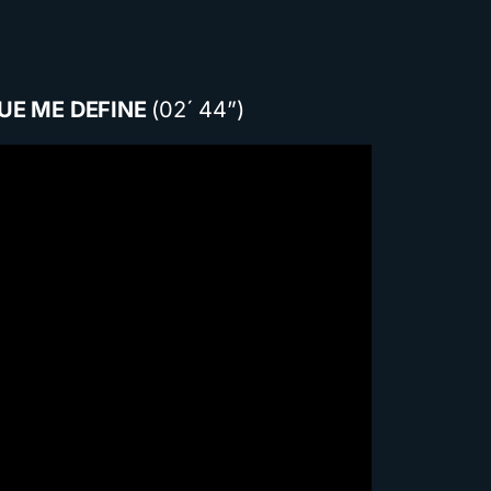
UE ME DEFINE
(02´ 44”)