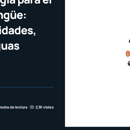
ingüe:
idades,
guas
nutos de lectura
2,1K vistas