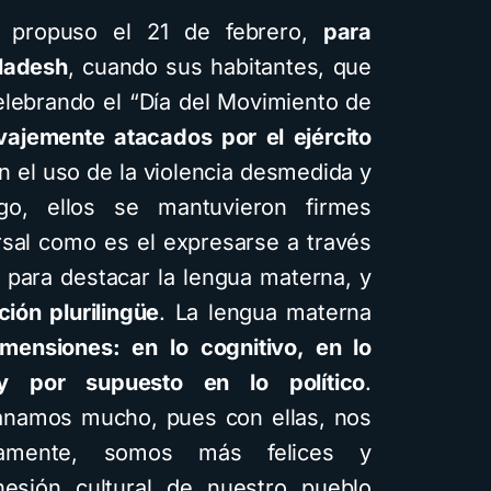
propuso el 21 de febrero,
para
ladesh
, cuando sus habitantes, que
elebrando el “Día del Movimiento de
vajemente atacados por el ejército
on el uso de la violencia desmedida y
go, ellos se mantuvieron firmes
sal como es el expresarse a través
 para destacar la lengua materna, y
ión plurilingüe
. La lengua materna
imensiones: en lo cognitivo, en lo
 y por supuesto en lo político
.
ganamos mucho, pues con ellas, nos
vamente, somos más felices y
sión cultural de nuestro pueblo