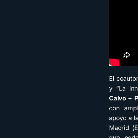
El coautor
y “La in
Calvo – P
con ampl
apoyo a l
Madrid (
que po