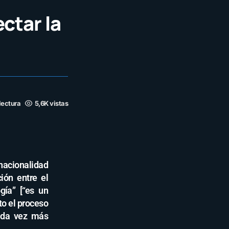
ctar la
lectura
5,6K vistas
nacionalidad
ión entre el
gía” [“es un
to el proceso
ada vez más