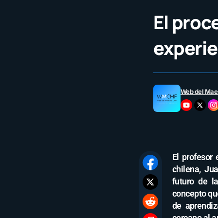
El proc
experie
Web del Mae
El profesor
chilena, Ju
futuro de l
concepto que
de aprendi
cercano al a