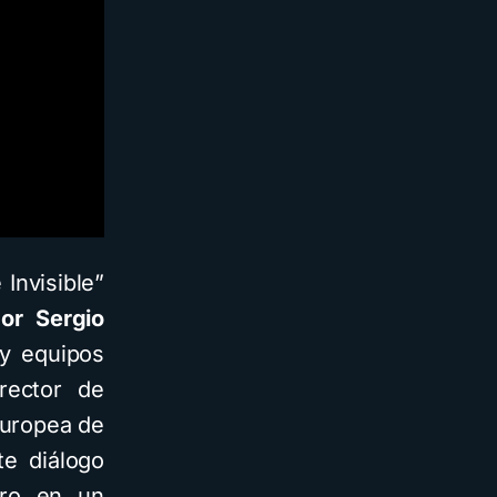
 Invisible”
por Sergio
 y equipos
rector de
Europea de
te diálogo
tro en un