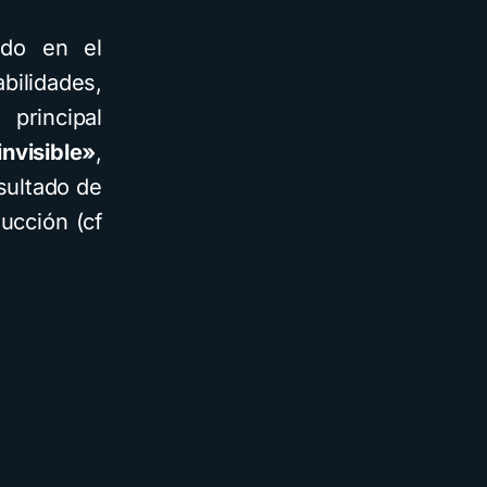
ado en el
ilidades,
rincipal
nvisible»
,
sultado de
rucción (cf