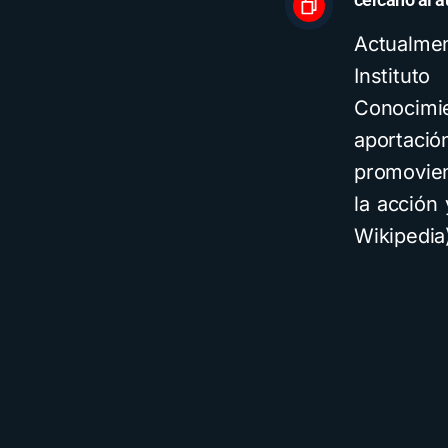
Actualme
Institut
Conocim
aportaci
promovien
la acción 
Wikipedia