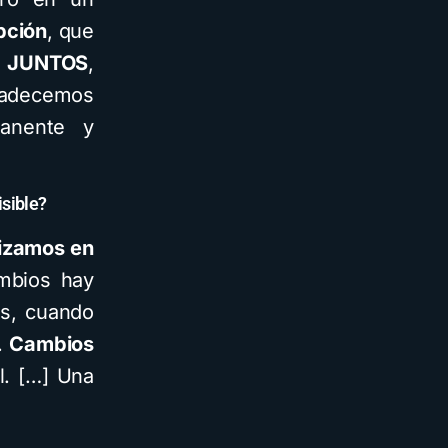
ipción
, que
 JUNTOS
,
gradecemos
manente y
isible?
lizamos en
mbios hay
es, cuando
.
Cambios
l. […] Una