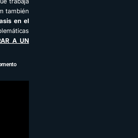
ue trabaja
um también
sis en el
lemáticas
RAR A UN
omento