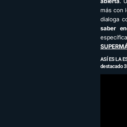
abierta
. 
más con l
dialoga c
saber en
específic
SUPERMÁ
ASÍ ES LA 
destacado 3