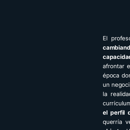
El profe
cambian
capacida
afrontar
época don
un negoci
la realid
currículu
el perfil
querría 