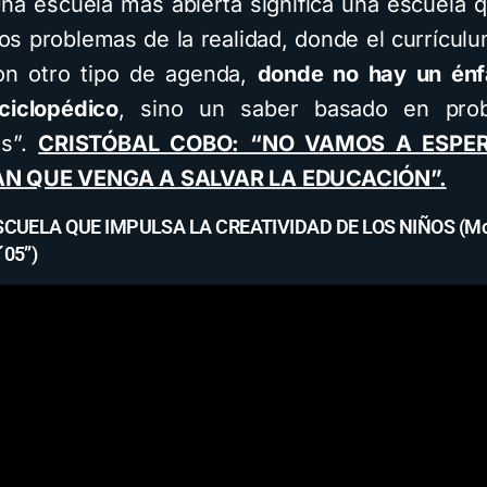
Una escuela más abierta significa una escuela q
os problemas de la realidad, donde el currícul
on otro tipo de agenda,
donde no hay un énfa
ciclopédico
, sino un saber basado en prob
as”.
CRISTÓBAL COBO: “NO VAMOS A ESPE
N QUE VENGA A SALVAR LA EDUCACIÓN”.
ESCUELA QUE IMPULSA LA CREATIVIDAD DE LOS NIÑOS (M
´05”)