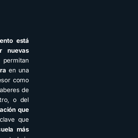
iento está
ar nuevas
permitan
ura
en una
fesor como
saberes de
tro, o del
ración que
 clave que
cuela más