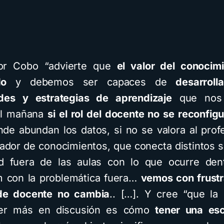
sor Cobo “advierte que
el valor del conocim
do
y debemos ser capaces de
desarroll
des y estrategias de aprendizaje
que nos 
 el mañana
si el rol del docente no se reconfig
de abundan los datos, si no se valora al pro
ador de conocimientos, que conecta distintos 
ad fuera de las aulas con lo que ocurre den
m con la problemática fuera…
vemos con frust
 de docente no cambia
.. […]. Y cree “que la
ver más en discusión es cómo
tener una es