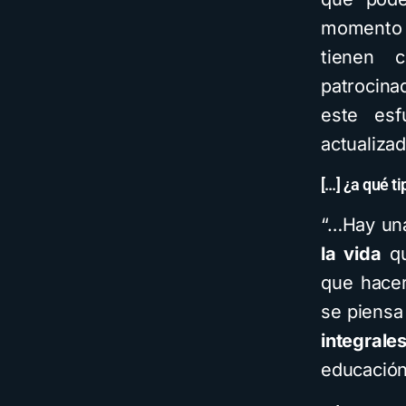
momento r
tienen 
patrocina
este esf
actualizad
[…] ¿a qué t
“…Hay u
la vida
qu
que hacer
se piensa
integrale
educación