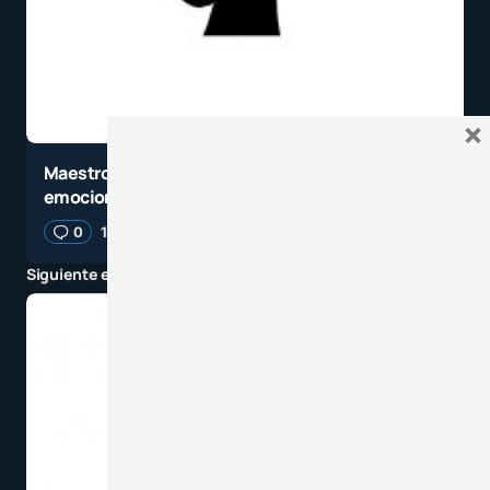
×
Maestro: cómo puede evaluar su inteligencia
emocional. Aproveche este test gratuito
0
18 julio, 2021
3 minutos de lectura
Siguiente entrada