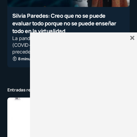
Silvia Paredes: Creo que no se puede
evaluar todo porque no se puede enseñar
todo en la virtualidad
×
La pandemia de enfermedad por coronavirus
(COVID-19) ha provocado una crisis sin
precedentes…
8 minutos de lectura
7,7K vistas
Entradas relacionadas a la categoría