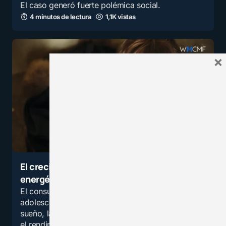
El caso generó fuerte polémica social.
4 minutos de lectura
1,1K vistas
×
El creciente impacto de las bebidas
energéticas en niños y adolescentes
El consumo de bebidas energéticas en niños y
adolescentes preocupa por sus efectos en el
sueño, la concentración, la salud emocional y
el rendimiento escolar, además del creciente