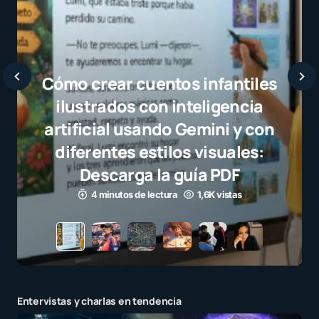
Javier Bardem elogia a la
selección campeona y destaca
el juego limpio como ejemplo
para millones de niños
3 minutos de lectura
1,1K vistas
Entervistas y charlas en tendencia