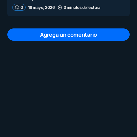
0
16 mayo, 2026
3 minutos de lectura
Agrega un comentario
Tu dirección de correo electrónico no será
publicada.
Los campos obligatorios están
marcados con
*
Mensaje
*